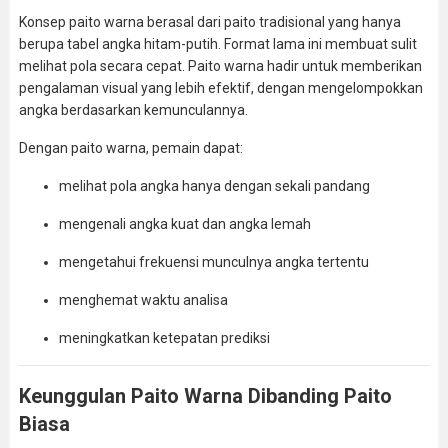
Konsep paito warna berasal dari paito tradisional yang hanya
berupa tabel angka hitam-putih. Format lama ini membuat sulit
melihat pola secara cepat. Paito warna hadir untuk memberikan
pengalaman visual yang lebih efektif, dengan mengelompokkan
angka berdasarkan kemunculannya.
Dengan paito warna, pemain dapat:
melihat pola angka hanya dengan sekali pandang
mengenali angka kuat dan angka lemah
mengetahui frekuensi munculnya angka tertentu
menghemat waktu analisa
meningkatkan ketepatan prediksi
Keunggulan Paito Warna Dibanding Paito
Biasa