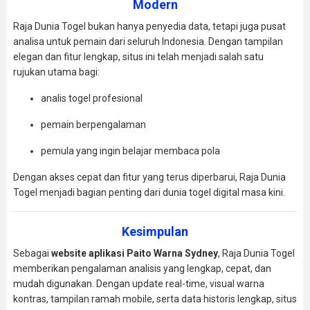
Modern
Raja Dunia Togel bukan hanya penyedia data, tetapi juga pusat
analisa untuk pemain dari seluruh Indonesia. Dengan tampilan
elegan dan fitur lengkap, situs ini telah menjadi salah satu
rujukan utama bagi:
analis togel profesional
pemain berpengalaman
pemula yang ingin belajar membaca pola
Dengan akses cepat dan fitur yang terus diperbarui, Raja Dunia
Togel menjadi bagian penting dari dunia togel digital masa kini.
Kesimpulan
Sebagai
website aplikasi Paito Warna Sydney
, Raja Dunia Togel
memberikan pengalaman analisis yang lengkap, cepat, dan
mudah digunakan. Dengan update real-time, visual warna
kontras, tampilan ramah mobile, serta data historis lengkap, situs