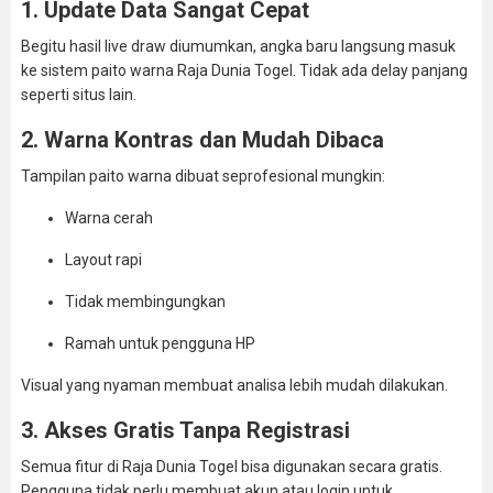
1. Update Data Sangat Cepat
Begitu hasil live draw diumumkan, angka baru langsung masuk
ke sistem paito warna Raja Dunia Togel. Tidak ada delay panjang
seperti situs lain.
2. Warna Kontras dan Mudah Dibaca
Tampilan paito warna dibuat seprofesional mungkin:
Warna cerah
Layout rapi
Tidak membingungkan
Ramah untuk pengguna HP
Visual yang nyaman membuat analisa lebih mudah dilakukan.
3. Akses Gratis Tanpa Registrasi
Semua fitur di Raja Dunia Togel bisa digunakan secara gratis.
Pengguna tidak perlu membuat akun atau login untuk