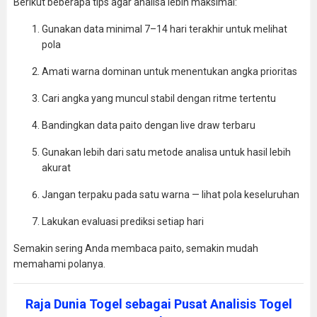
Berikut beberapa tips agar analisa lebih maksimal:
Gunakan data minimal 7–14 hari terakhir untuk melihat
pola
Amati warna dominan untuk menentukan angka prioritas
Cari angka yang muncul stabil dengan ritme tertentu
Bandingkan data paito dengan live draw terbaru
Gunakan lebih dari satu metode analisa untuk hasil lebih
akurat
Jangan terpaku pada satu warna — lihat pola keseluruhan
Lakukan evaluasi prediksi setiap hari
Semakin sering Anda membaca paito, semakin mudah
memahami polanya.
Raja Dunia Togel sebagai Pusat Analisis Togel