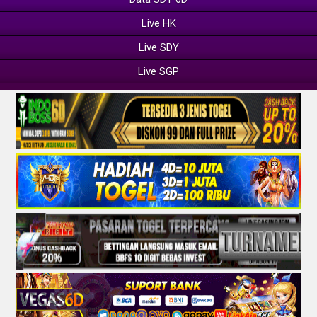
Live HK
Live SDY
Live SGP