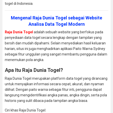
togel di Indonesia.
Mengenal Raja Dunia Togel sebagai Website
Analisa Data Togel Modern
Raja Dunia Togel
adalah sebuah website yang berfokus pada
penyediaan data togel secara lengkap dengan tampilan yang
bersih dan mudah dipahami. Selain menyediakan hasil keluaran
harian, situs ini juga menghadirkan aplikasi Paito Warna Sydney
sebagai fitur unggulan yang sangat membantu pengguna dalam
menemukan pola angka.
Apa Itu Raja Dunia Togel?
Raja Dunia Togel merupakan platform data togel yang dirancang
untuk menyajikan informasi secara cepat, akurat, dan nyaman
dilihat. Dengan paito warna sebagai fitur inti, pengguna dapat
langsung mengidentifikasi angka panas, angka dingin, serta pola
historis yang sulit dibaca pada tampilan angka biasa.
Ciri khas Raja Dunia Togel: