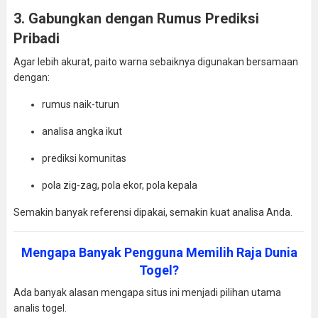
3. Gabungkan dengan Rumus Prediksi
Pribadi
Agar lebih akurat, paito warna sebaiknya digunakan bersamaan
dengan:
rumus naik-turun
analisa angka ikut
prediksi komunitas
pola zig-zag, pola ekor, pola kepala
Semakin banyak referensi dipakai, semakin kuat analisa Anda.
Mengapa Banyak Pengguna Memilih Raja Dunia
Togel?
Ada banyak alasan mengapa situs ini menjadi pilihan utama
analis togel.