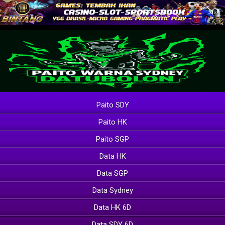
Paito SDY
Paito HK
Paito SGP
Data HK
Data SGP
Data Sydney
Data HK 6D
Data SDY 6D