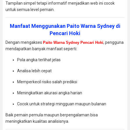
Tampilan simpel tetapi informatif menjadikan web ini cocok
untuk semua level pemain.
Manfaat Menggunakan Paito Warna Sydney di
Pencari Hoki
Dengan mengakses
, pengguna
Paito Warna Sydney Pencari Hoki
mendapatkan banyak manfaat seperti:
Pola angka terlihat jelas
Analisa lebih cepat
Memperkecil risiko salah prediksi
Meningkatkan akurasi angka harian
Cocok untuk strategi mingguan maupun bulanan
Baik pemain pemula maupun berpengalaman bisa
meningkatkan kualitas analisisnya.