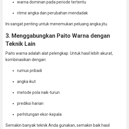
warna dominan pada periode tertentu
ritme angka dan perubahan mendadak
Ini sangat penting untuk menemukan peluang angka jitu.
3. Menggabungkan Paito Warna dengan
Teknik Lain
Paito warna adalah alat pelengkap. Untuk hasil lebih akurat,
kombinasikan dengan:
rumus pribadi
angka ikut
metode pola naik-turun
prediksi harian
perhitungan ekor-kepala
Semakin banyak teknik Anda gunakan, semakin baik hasil