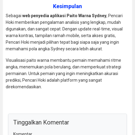
Kesimpulan
Sebagai
web penyedia aplikasi Paito Warna Sydney
, Pencari
Hoki memberikan pengalaman analisis yang lengkap, mudah
digunakan, dan sangat cepat. Dengan update real-time, visual
warna kontras, tampilan ramah mobile, serta akses gratis,
Pencari Hoki menjadi pilihan tepat bagi siapa saja yang ingin
memahami pola angka Sydney secara lebih akurat.
Visualisasi paito warna membantu pemain memahami ritme
angka, menemukan pola berulang, dan memperkuat strategi
permainan. Untuk pemain yang ingin meningkatkan akurasi
prediksi, Pencari Hoki adalah platform yang sangat
direkomendasikan.
Tinggalkan Komentar
Komentar