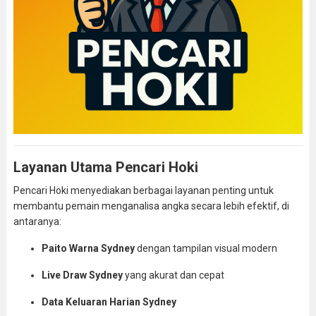
Layanan Utama Pencari Hoki
Pencari Hoki menyediakan berbagai layanan penting untuk
membantu pemain menganalisa angka secara lebih efektif, di
antaranya:
Paito Warna Sydney
dengan tampilan visual modern
Live Draw Sydney
yang akurat dan cepat
Data Keluaran Harian Sydney