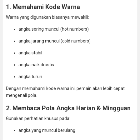
1. Memahami Kode Warna
Warna yang digunakan biasanya mewakili:
angka sering muncul (hot numbers)
angka jarang muncul (cold numbers)
angka stabil
angka naik drastis
angka turun
Dengan memahami kode warna ini, pemain akan lebih cepat
mengenali pola.
2. Membaca Pola Angka Harian & Mingguan
Gunakan perhatian khusus pada:
angka yang muncul berulang