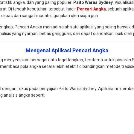
tatistik angka, dan yang paling populer:
Paito Warna Sydney
. Visualis
rat. Di tengah kebutuhan tersebut, hadir
Pencari Angka
, sebuah aplik
s, cepat, dan sangat mudah digunakan oleh siapa pun.
engkap, Pencari Angka menjadi salah satu aplikasi yang paling banyak d
alisis yang nyaman, bebas gangguan, dan dapat diandalkan, baik ole
Mengenal Aplikasi Pencari Angka
ng menyediakan berbagai data togel lengkap, terutama untuk pasaran S
mbaca pola angka secara lebih efektif dibandingkan metode tradisio
l dengan fokus pada penyajian Paito Warna Sydney. Aplikasi ini member
analisis angka seperti: