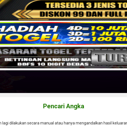
Pencari Angka
n lagi dilakukan secara manual atau hanya mengandalkan hasil keluara