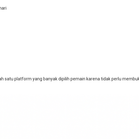
hari
ah satu platform yang banyak dipilih pemain karena tidak perlu memb