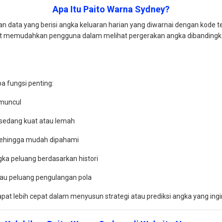
Apa Itu Paito Warna Sydney?
 data yang berisi angka keluaran harian yang diwarnai dengan kode 
t memudahkan pengguna dalam melihat pergerakan angka dibandingka
a fungsi penting:
 muncul
sedang kuat atau lemah
 sehingga mudah dipahami
ka peluang berdasarkan histori
u peluang pengulangan pola
at lebih cepat dalam menyusun strategi atau prediksi angka yang ingi