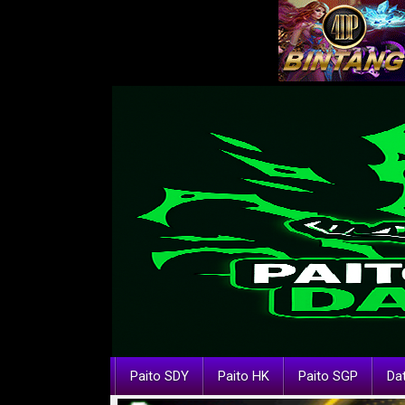
Paito SDY
Paito HK
Paito SGP
Da