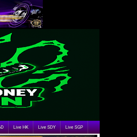
6D
Live HK
Live SDY
Live SGP