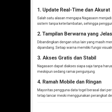
1. Update Real-Time dan Akurat
Salah satu alasan mengapa Nagasaon menjadi 
sistem tanpa keterlambatan, sehingga pengguna
2. Tampilan Berwarna yang Jela
Dibandingkan dengan situs lain yang masih me
dipandang. Setiap warna memiliki fungsi vis
3. Akses Gratis dan Stabil
Nagasaon dapat diakses siapa saja tanpa haru
meskipun sedang ramai pengunjung.
4. Ramah Mobile dan Ringan
Mayoritas pengguna data togel berasal dari per
tetap lancar meski menggunakan perangkat de