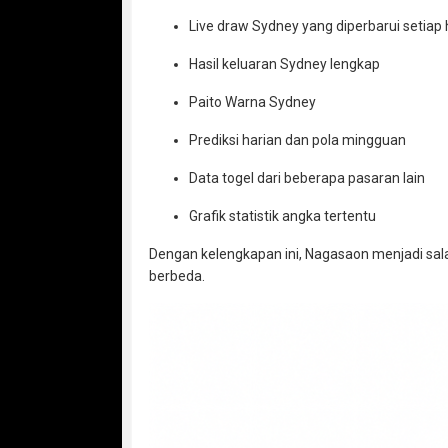
Live draw Sydney yang diperbarui setiap 
Hasil keluaran Sydney lengkap
Paito Warna Sydney
Prediksi harian dan pola mingguan
Data togel dari beberapa pasaran lain
Grafik statistik angka tertentu
Dengan kelengkapan ini, Nagasaon menjadi sal
berbeda.