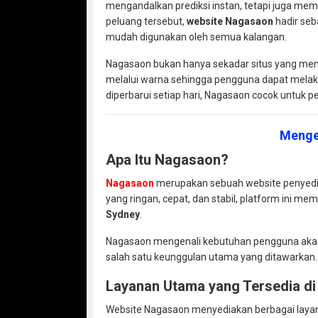
mengandalkan prediksi instan, tetapi juga mem
peluang tersebut,
website Nagasaon
hadir seb
mudah digunakan oleh semua kalangan.
Nagasaon bukan hanya sekadar situs yang memba
melalui warna sehingga pengguna dapat melakuka
diperbarui setiap hari, Nagasaon cocok untuk
Menge
Apa Itu Nagasaon?
Nagasaon
merupakan sebuah website penyedia 
yang ringan, cepat, dan stabil, platform ini
Sydney
.
Nagasaon mengenali kebutuhan pengguna akan dat
salah satu keunggulan utama yang ditawarkan.
Layanan Utama yang Tersedia d
Website Nagasaon menyediakan berbagai layana