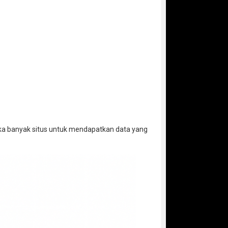
uka banyak situs untuk mendapatkan data yang