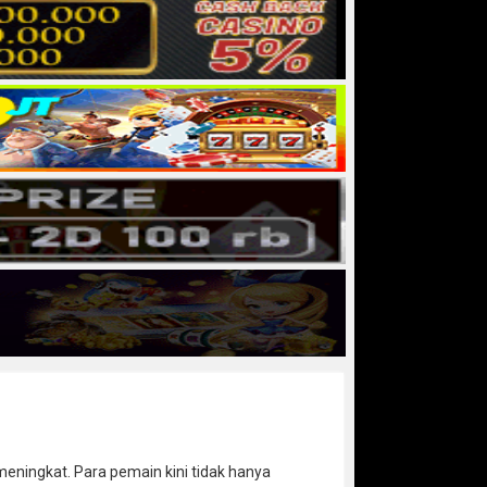
eningkat. Para pemain kini tidak hanya